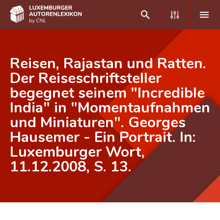
DE
FR
Reisen, Rajastan und Ratten.
Der Reiseschriftsteller
begegnet seinem "Incredible
Home
India" in "Momentaufnahmen
Autor(inn)en A-Z
und Miniaturen". Georges
Erweiterte Suche
Hausemer - Ein Portrait. In:
Luxemburger Wort,
Häufige Fragen und Antworten
11.12.2008, S. 13.
CNL
Forschungsgruppe
Kontakt