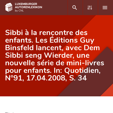
DE
FR
Sibbi à la rencontre des
enfants. Les Éditions Guy
Binsfeld lancent, avec Dem
Home
Sibbi seng Wierder, une
Autor(inn)en A-Z
nouvelle série de mini-livres
Erweiterte Suche
pour enfants. In: Quotidien,
N°91, 17.04.2008, S. 34
Häufige Fragen und Antworten
CNL
Forschungsgruppe
Kontakt