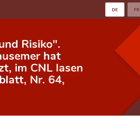
DE
FR
 und Risiko".
ausemer hat
zt, im CNL lasen
latt, Nr. 64,