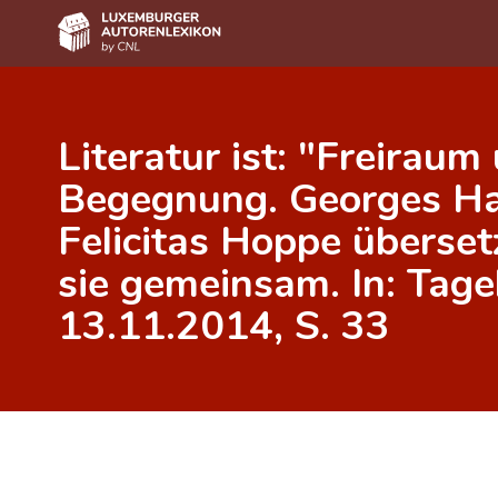
Home
Literatur ist: "Freiraum
Autor(inn)en A-Z
Begegnung. Georges H
Erweiterte Suche
Felicitas Hoppe überset
Häufige Fragen und Antworten
sie gemeinsam. In: Tageb
CNL
13.11.2014, S. 33
Forschungsgruppe
Kontakt