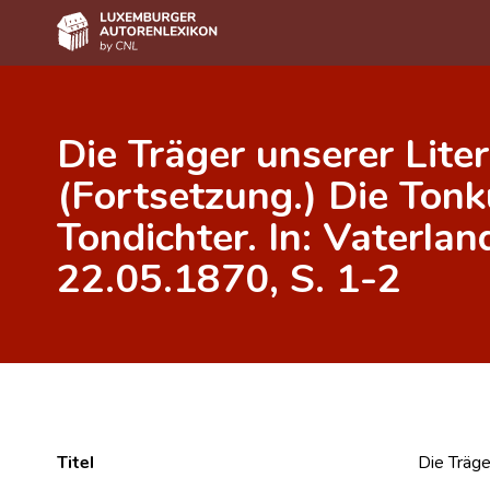
Home
Die Träger unserer Liter
Autor(inn)en A-Z
(Fortsetzung.) Die Ton
Erweiterte Suche
Tondichter. In: Vaterlan
Häufige Fragen und Antworten
22.05.1870, S. 1-2
CNL
Forschungsgruppe
Kontakt
Titel
Die Träge