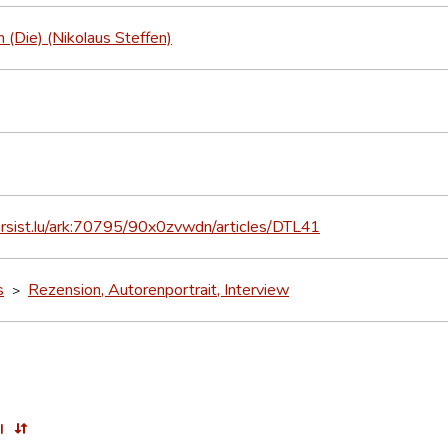
 (Die) (Nikolaus Steffen)
ersist.lu/ark:70795/90x0zvwdn/articles/DTL41
s
Rezension, Autorenportrait, Interview
>
l