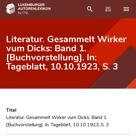
DE
FR
Literatur. Gesammelt Wirker
vum Dicks: Band 1.
[Buchvorstellung]. In:
Home
Tageblatt, 10.10.1923, S. 3
Autor(inn)en A-Z
Erweiterte Suche
Häufige Fragen und Antworten
CNL
Titel
Forschungsgruppe
Literatur. Gesammelt Wirker vum Dicks: Band 1.
[Buchvorstellung]. In: Tageblatt, 10.10.1923, S. 3
Kontakt