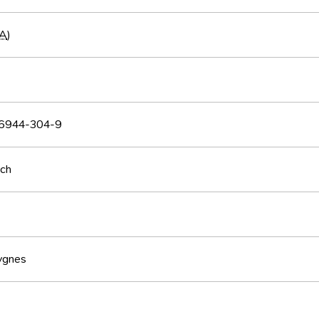
A
)
6944-304-9
sch
Cygnes