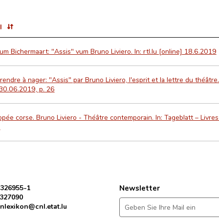
l
um Bichermaart: "Assis" vum Bruno Liviero. In: rtl.lu [online] 18.6.2019
endre à nager: "Assis" par Bruno Liviero, l'esprit et la lettre du théâtr
30.06.2019, p. 26
pée corse. Bruno Liviero - Théâtre contemporain. In: Tageblatt – Liv
.
 326955-1
Newsletter
 327090
nlexikon@cnl.etat.lu