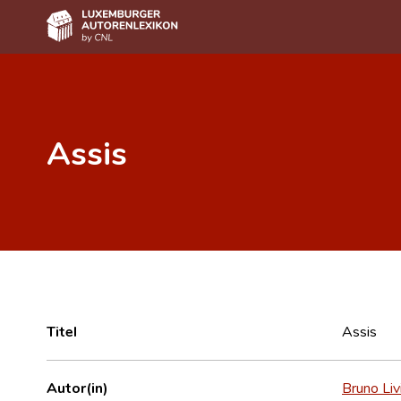
Home
Autor(inn)en A-Z
Assis
Erweiterte Suche
Häufige Fragen und Antworten
CNL
Forschungsgruppe
Kontakt
Titel
Assis
Autor(in)
Bruno Liv