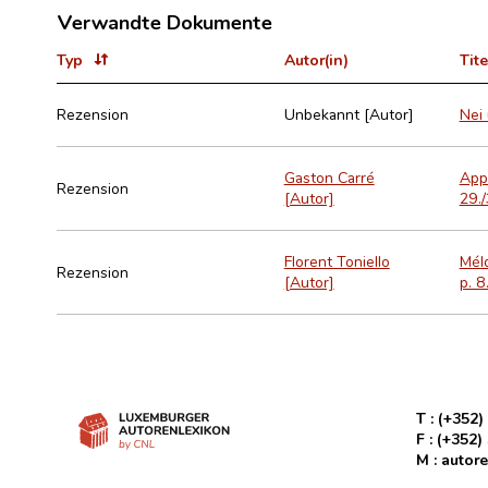
Verwandte Dokumente
Typ
Autor(in)
Tite
Rezension
Unbekannt [Autor]
Nei 
Gaston Carré
Appr
Rezension
[Autor]
29./
Florent Toniello
Mélo
Rezension
[Autor]
p. 8
T :
(+352)
F :
(+352)
M :
autore