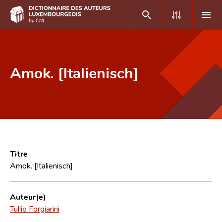
DE
FR
Amok. [Italienisch]
Accueil
Auteur(e)s A-Z
Recherche avancée
Foire aux questions
Titre
Amok. [Italienisch]
CNL
Équipe scientifique
Auteur(e)
Tullio Forgiarini
Contact