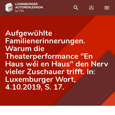
DE
FR
Aufgewühlte
Familienerinnerungen.
Warum die
Home
Theaterperformance "En
Autor(inn)en A-Z
Haus wéi en Haus" den Nerv
Erweiterte Suche
vieler Zuschauer trifft. In:
Luxemburger Wort,
Häufige Fragen und Antworten
4.10.2019, S. 17.
CNL
Forschungsgruppe
Kontakt