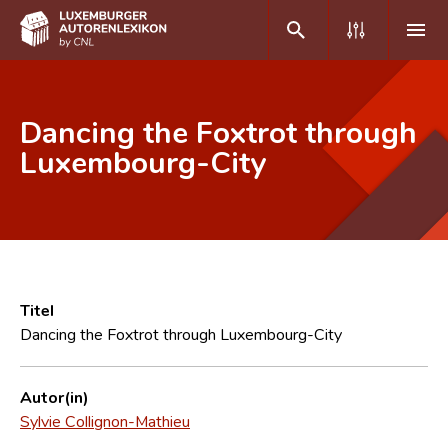
DE
FR
Dancing the Foxtrot through
Luxembourg-City
Home
Autor(inn)en A-Z
Erweiterte Suche
Häufige Fragen und Antworten
Titel
Dancing the Foxtrot through Luxembourg-City
CNL
Forschungsgruppe
Autor(in)
Sylvie Collignon-Mathieu
Kontakt