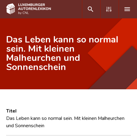
DE
FR
Das Leben kann so normal
sein. Mit kleinen
Malheurchen und
Home
Sonnenschein
Autor(inn)en A-Z
Erweiterte Suche
Häufige Fragen und Antworten
CNL
Titel
Forschungsgruppe
Das Leben kann so normal sein. Mit kleinen Malheurchen
und Sonnenschein
Kontakt