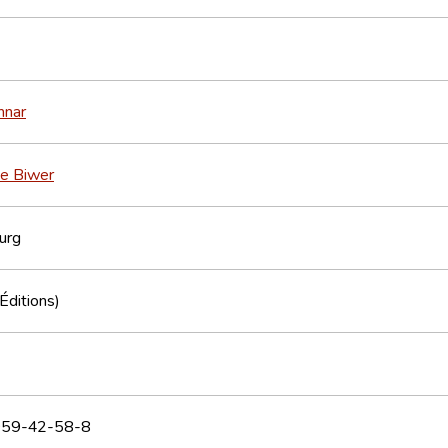
nnar
ie Biwer
urg
(Éditions)
59-42-58-8