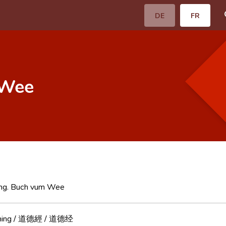
DE
FR
 Wee
ing. Buch vum Wee
Ching / 道德經 / 道德经