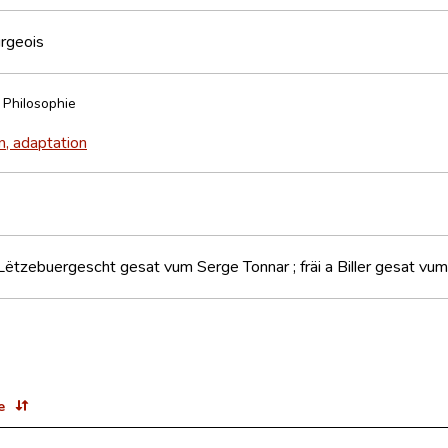
rgeois
Philosophie
n, adaptation
'Lëtzebuergescht gesat vum Serge Tonnar ; fräi a Biller gesat vu
e