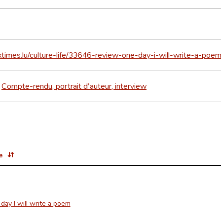
uxtimes.lu/culture-life/33646-review-one-day-i-will-write-a-poe
Compte-rendu, portrait d'auteur, interview
>
e
day I will write a poem