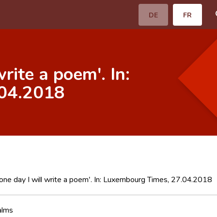
DE
FR
rite a poem'. In:
.04.2018
one day I will write a poem'. In: Luxembourg Times, 27.04.2018
alms