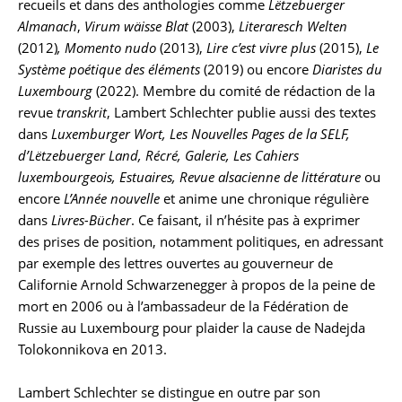
recueils et dans des anthologies comme
Lëtzebuerger
Almanach
,
Virum wäisse Blat
(2003),
Literaresch Welten
(2012)
, Momento nudo
(2013),
Lire c’est vivre plus
(2015),
Le
Système poétique des éléments
(2019) ou encore
Diaristes du
Luxembourg
(2022). Membre du comité de rédaction de la
revue
transkrit
, Lambert Schlechter publie aussi des textes
dans
Luxemburger Wort, Les Nouvelles Pages de la SELF,
d’Lëtzebuerger Land, Récré, Galerie, Les Cahiers
luxembourgeois, Estuaires, Revue alsacienne de littérature
ou
encore
L’Année nouvelle
et anime une chronique régulière
dans
Livres-Bücher
. Ce faisant, il n’hésite pas à exprimer
des prises de position, notamment politiques, en adressant
par exemple des lettres ouvertes au gouverneur de
Californie Arnold Schwarzenegger à propos de la peine de
mort en 2006 ou à l’ambassadeur de la Fédération de
Russie au Luxembourg pour plaider la cause de Nadejda
Tolokonnikova en 2013.
Lambert Schlechter se distingue en outre par son