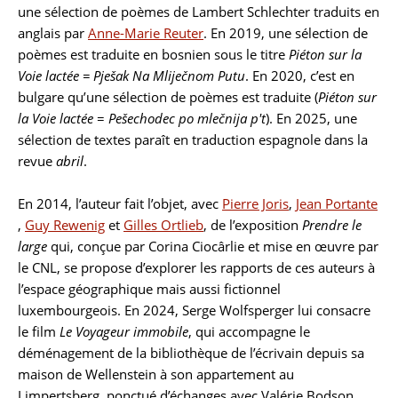
une sélection de poèmes de Lambert Schlechter traduits en
anglais par
Anne-Marie Reuter
. En 2019, une sélection de
poèmes est traduite en bosnien sous le titre
Piéton sur la
Voie lactée = Pješak Na Mliječnom Putu
. En 2020, c’est en
bulgare qu’une sélection de poèmes est traduite (
Piéton sur
la Voie lactée
=
Pešechodec po mlečnija p't
). En 2025, une
sélection de textes paraît en traduction espagnole dans la
revue
abril
.
En 2014, l’auteur fait l’objet, avec
Pierre Joris
,
Jean Portante
,
Guy Rewenig
et
Gilles Ortlieb
, de l’exposition
Prendre le
large
qui, conçue par Corina Ciocârlie et mise en œuvre par
le CNL, se propose d’explorer les rapports de ces auteurs à
l’espace géographique mais aussi fictionnel
luxembourgeois. En 2024, Serge Wolfsperger lui consacre
le film
Le Voyageur immobile
, qui accompagne le
déménagement de la bibliothèque de l’écrivain depuis sa
maison de Wellenstein à son appartement au
Limpertsberg, ponctué d’échanges avec Valérie Bodson,