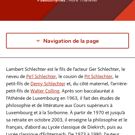
Navigation de la page
Lambert Schlechter est le fils de l’acteur Ger Schlechter, le
Biographie
neveu de
Pe'l Schlechter
, le cousin de
Pit Schlechter
, le
petit-fils de
Demy Schlechter
et, du côté maternel, l’arrière-
petit-fils de
Walter Colling
. Après son baccalauréat à
l’Athénée de Luxembourg en 1963, il fait des études de
philosophie et de littérature aux Cours supérieurs à
Luxembourg et à la Sorbonne. À partir de 1970 et jusqu’à
sa retraite en octobre 2003, il enseigne la philosophie et le
français, d’abord au Lycée classique de Diekirch, puis au
Lycée classique d’Echternach. De 1973 à 1980, l’auteur