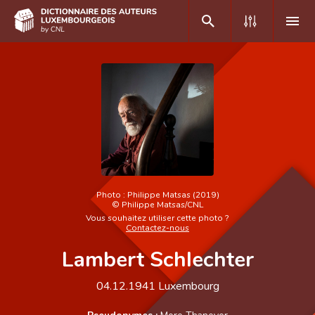
DE
FR
Accueil
Auteur(e)s A-Z
Recherche avancée
Photo :
Philippe Matsas (2019)
©
Philippe Matsas/CNL
Foire aux questions
Vous souhaitez utiliser cette photo ?
Contactez-nous
CNL
Lambert Schlechter
Équipe scientifique
04.12.1941
Luxembourg
Contact
Pseudonymes :
More Thanever