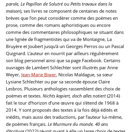
parole, Le Papillon de Solutré
ou
Petits travaux dans la
maison
), ses livres se composent de centaines de notes
brèves que l’on peut considérer comme des poèmes en
prose, comme des romans aphoristiques ou encore
comme des commentaires philosophiques se situant dans
une lignée de fragmentistes qui va de Montaigne, La
Bruyère et Joubert jusqu’à un Georges Perros ou un Pascal
Quignard. L’auteur en nourrit par ailleurs régulièrement
son blog personnel ainsi que sa page Facebook. Certains
ouvrages de Lambert Schlechter sont illustrés par Anne
Weyer,
Jean-Marie Biwer
, Nicolas Maldague, sa sœur
Lysiane Schlechter ou par sa seconde épouse Claire
Lesbros. Plusieurs anthologies rassemblent des choix de
poèmes et textes.
Nichts kapiert, doch alles notiert
(2014)
fait le tour d’horizon d’une œuvre qui s’étend de 1968 à
2014. Y sont proposés des textes à la fois déjà édités et
inédits, mais aussi des traductions, par l’auteur lui-même,
de poèmes français.
Le Murmure du monde. 40 ans
d’écriture
(2022) réunit quant à elle un large choix de textes