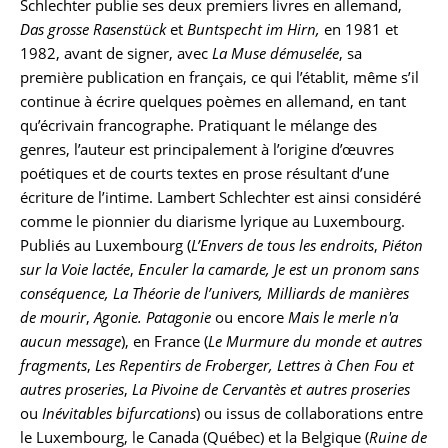
Schlechter publie ses deux premiers livres en allemand,
Das grosse Rasenstück
et
Buntspecht im Hirn,
en 1981 et
1982, avant de signer, avec
La Muse démuselée
, sa
première publication en français, ce qui l’établit, même s’il
continue à écrire quelques poèmes en allemand, en tant
qu’écrivain francographe. Pratiquant le mélange des
genres, l’auteur est principalement à l’origine d’œuvres
poétiques et de courts textes en prose résultant d’une
écriture de l’intime. Lambert Schlechter est ainsi considéré
comme le pionnier du diarisme lyrique au Luxembourg.
Publiés au Luxembourg (
L’Envers de tous les endroits
,
Piéton
sur la Voie lactée
,
Enculer la camarde, Je est un pronom sans
conséquence, La Théorie de l’univers, Milliards de manières
de mourir
,
Agonie. Patagonie
ou encore
Mais le merle n'a
aucun message
), en France (
Le Murmure du monde et autres
fragments
,
Les Repentirs de Froberger,
Lettres à Chen Fou et
autres proseries
,
La Pivoine de Cervantès et autres proseries
ou
Inévitables bifurcations
) ou issus de collaborations entre
le Luxembourg, le Canada (Québec) et la Belgique (
Ruine de