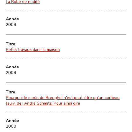
La Robe de nudité
Année
2008
Titre
Petits travaux dans la maison
Année
2008
Titre
Pourquoi le merle de Breughel n'est peut-être qu'un corbeau
[suivi de] André Schmitz: Pour ainsi dire
Année
2008