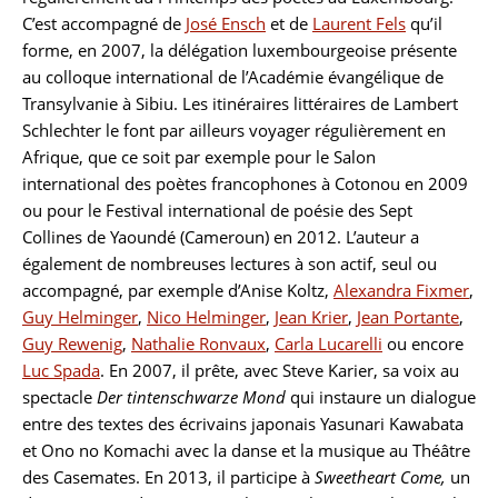
C’est accompagné de
José Ensch
et de
Laurent Fels
qu’il
forme, en 2007, la délégation luxembourgeoise présente
au colloque international de l’Académie évangélique de
Transylvanie à Sibiu. Les itinéraires littéraires de Lambert
Schlechter le font par ailleurs voyager régulièrement en
Afrique, que ce soit par exemple pour le Salon
international des poètes francophones à Cotonou en 2009
ou pour le Festival international de poésie des Sept
Collines de Yaoundé (Cameroun) en 2012. L’auteur a
également de nombreuses lectures à son actif, seul ou
accompagné, par exemple d’Anise Koltz,
Alexandra Fixmer
,
Guy Helminger
,
Nico Helminger
,
Jean Krier
,
Jean Portante
,
Guy Rewenig
,
Nathalie Ronvaux
,
Carla Lucarelli
ou encore
Luc Spada
. En 2007, il prête, avec Steve Karier, sa voix au
spectacle
Der tintenschwarze Mond
qui instaure un dialogue
entre des textes des écrivains japonais Yasunari Kawabata
et Ono no Komachi avec la danse et la musique au Théâtre
des Casemates. En 2013, il participe à
Sweetheart Come,
un