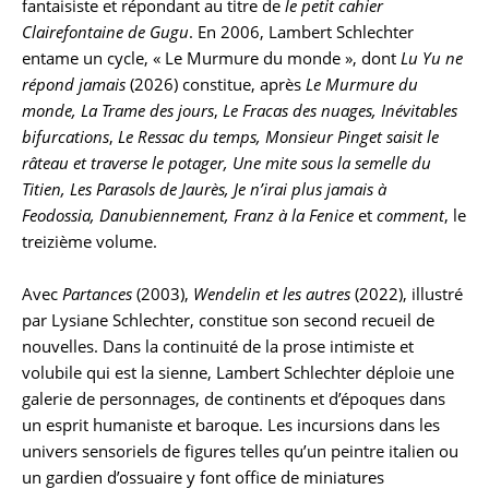
fantaisiste et répondant au titre de
le petit cahier
Clairefontaine de Gugu
. En 2006, Lambert Schlechter
entame un cycle, « Le Murmure du monde », dont
Lu Yu ne
répond jamais
(2026) constitue, après
Le Murmure du
monde, La Trame des jours
,
Le Fracas des nuages, Inévitables
bifurcations
,
Le Ressac du temps, Monsieur Pinget saisit le
râteau et traverse le potager, Une mite sous la semelle du
Titien, Les Parasols de Jaurès, Je n’irai plus jamais à
Feodossia, Danubiennement,
Franz à la Fenice
et
comment
, le
treizième volume.
Avec
Partances
(2003),
Wendelin et les autres
(2022), illustré
par Lysiane Schlechter, constitue son second recueil de
nouvelles. Dans la continuité de la prose intimiste et
volubile qui est la sienne, Lambert Schlechter déploie une
galerie de personnages, de continents et d’époques dans
un esprit humaniste et baroque. Les incursions dans les
univers sensoriels de figures telles qu’un peintre italien ou
un gardien d’ossuaire y font office de miniatures