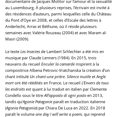
documentaire de Jacques Molitor sur l’amour et la sexualité
au Luxembourg. À plusieurs reprises, l’écrivain est invité à
des résidences d’auteurs, parmi lesquelles celle du Château
du Pont d’Oye en 2008, et celles d’Escale des lettres à
Anderlecht, Arras et Béthune, où il réside plusieurs
semaines avec Valérie Rouzeau (2004) et avec Maram al-
Masri (2009).
Le texte
Les Insectes
de Lambert Schlechter a été mis en
musique par Claude Lenners (1984). En 2015, trois
neuvains du recueil
Enculer la camarde
inspirent à la
compositrice Albena Petrovic-Vratchanska la création d’un
chant intitulé
Un chant-une prière
.
Silence inutile
et
Angle
mort
ont été réédités en France. Le recueil
L’Envers de tous
les endroits
est quant à lui traduit en italien par Clemente
Condello sous le titre
All’opposto di ogni posto
en 2013,
tandis qu’
Agonie Patagonie
paraît en traduction italienne
(
Agonia Patagonia
) par Chiara De Luca en 2022. En 2018
paraît le volume
one day I will write a poem,
qui reprend