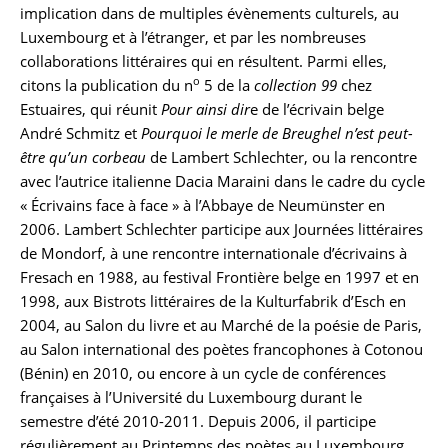
implication dans de multiples évènements culturels, au
Luxembourg et à l’étranger, et par les nombreuses
collaborations littéraires qui en résultent. Parmi elles,
o
citons la publication du n
5 de la
collection 99
chez
Estuaires, qui réunit
Pour ainsi dir
e de l’écrivain belge
André Schmitz et
Pourquoi le merle de Breughel n’est peut-
être qu’un corbeau
de Lambert Schlechter, ou la rencontre
avec l’autrice italienne Dacia Maraini dans le cadre du cycle
« Écrivains face à face » à l’Abbaye de Neumünster en
2006. Lambert Schlechter participe aux Journées littéraires
de Mondorf, à une rencontre internationale d’écrivains à
Fresach en 1988, au festival Frontière belge en 1997 et en
1998, aux Bistrots littéraires de la Kulturfabrik d’Esch en
2004, au Salon du livre et au Marché de la poésie de Paris,
au Salon international des poètes francophones à Cotonou
(Bénin) en 2010, ou encore à un cycle de conférences
françaises à l’Université du Luxembourg durant le
semestre d’été 2010-2011. Depuis 2006, il participe
régulièrement au Printemps des poètes au Luxembourg.