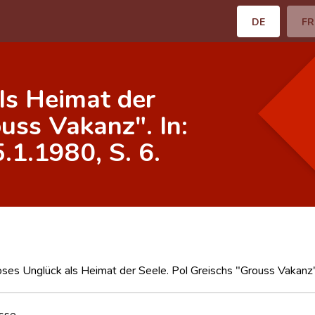
DE
FR
ls Heimat der
ouss Vakanz". In:
.1.1980, S. 6.
es Unglück als Heimat der Seele. Pol Greischs "Grouss Vakanz".
sse