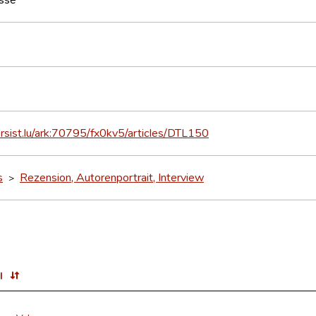
ersist.lu/ark:70795/fx0kv5/articles/DTL150
s
Rezension, Autorenportrait, Interview
>
l