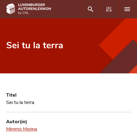
DE
FR
Sei tu la terra
Home
Autor(inn)en A-Z
Erweiterte Suche
Häufige Fragen und Antworten
Titel
Sei tu la terra
CNL
Forschungsgruppe
Autor(in)
Mimmo Morina
Kontakt