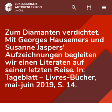
DE
FR
Zum Diamanten verdichtet.
Mit Georges Hausemers und
Susanne Jaspers'
Home
Aufzeichnungen begleiten
Autor(inn)en A-Z
wir einen Literaten auf
Erweiterte Suche
seiner letzten Reise. In:
Tageblatt – Livres-Bücher,
Häufige Fragen und Antworten
mai-juin 2019, S. 14.
CNL
Forschungsgruppe
Kontakt