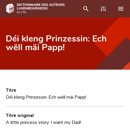
DE
FR
Déi kleng Prinzessin: Ech
wëll mäi Papp!
Accueil
Auteur(e)s A-Z
Recherche avancée
Foire aux questions
Titre
Déi kleng Prinzessin: Ech wëll mäi Papp!
CNL
Équipe scientifique
Titre original
A little princess story: I want my Dad!
Contact