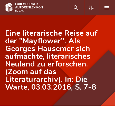
DE
FR
Eine literarische Reise auf
der "Mayflower". Als
Georges Hausemer sich
Home
aufmachte, literarisches
Autor(inn)en A-Z
Neuland zu erforschen.
Erweiterte Suche
(Zoom auf das
Literaturarchiv). In: Die
Häufige Fragen und Antworten
Warte, 03.03.2016, S. 7-8
CNL
Forschungsgruppe
Kontakt