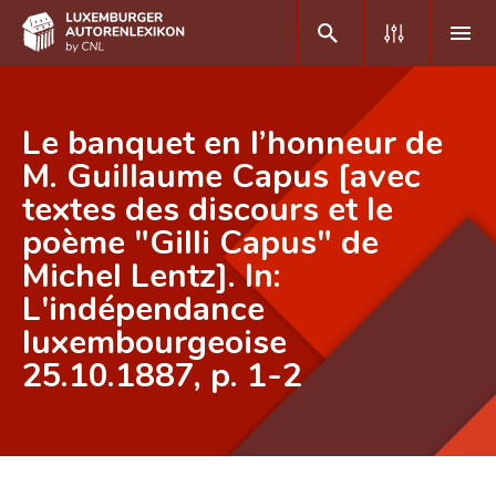
DE
FR
Le banquet en l’honneur de
M. Guillaume Capus [avec
textes des discours et le
Home
poème "Gilli Capus" de
Autor(inn)en A-Z
Michel Lentz]. In:
Erweiterte Suche
L'indépendance
luxembourgeoise
Häufige Fragen und Antworten
25.10.1887, p. 1-2
CNL
Forschungsgruppe
Kontakt