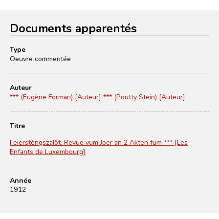
Documents apparentés
Type
Oeuvre commentée
Auteur
*** (Eugène Forman) [Auteur]
*** (Poutty Stein) [Auteur]
Titre
Feierstèngszalôt. Revue vum Joer an 2 Akten fum *** [Les
Enfants de Luxembourg]
Année
1912