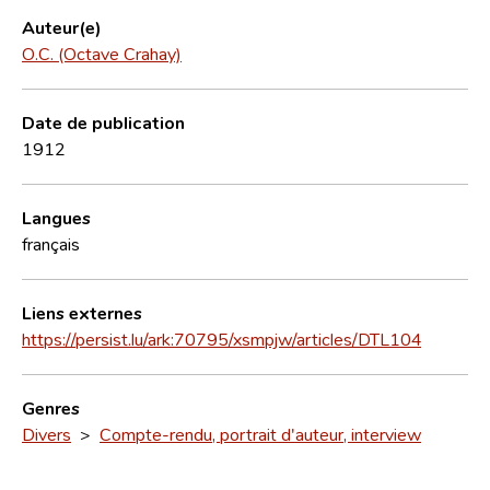
Auteur(e)
O.C. (Octave Crahay)
Date de publication
1912
Langues
français
Liens externes
https://persist.lu/ark:70795/xsmpjw/articles/DTL104
Genres
Divers
>
Compte-rendu, portrait d'auteur, interview