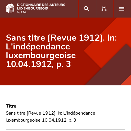
DE
FR
Sans titre [Revue 1912]. In:
L'indépendance
luxembourgeoise
Accueil
10.04.1912, p. 3
Auteur(e)s A-Z
Recherche avancée
Foire aux questions
CNL
Titre
Équipe scientifique
Sans titre [Revue 1912]. In: L'indépendance
luxembourgeoise 10.04.1912, p. 3
Contact