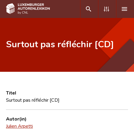
DE
FR
Surtout pas réfléchir [CD]
Home
Autor(inn)en A-Z
Erweiterte Suche
Häufige Fragen und Antworten
Titel
Surtout pas réfléchir [CD]
CNL
Forschungsgruppe
Autor(in)
Julien Arpetti
Kontakt