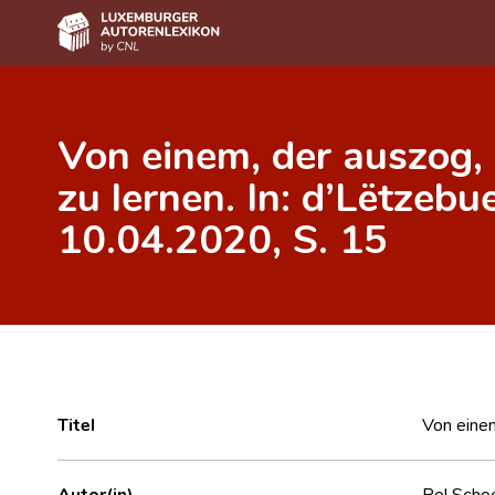
Home
Von einem, der auszog, 
Autor(inn)en A-Z
zu lernen. In: d’Lëtzeb
Erweiterte Suche
10.04.2020, S. 15
Häufige Fragen und Antworten
CNL
Forschungsgruppe
Kontakt
Titel
Von einem
Autor(in)
Pol Scho