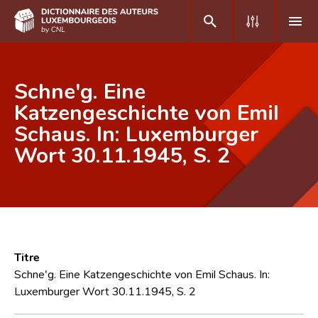
DE
FR
Schne'g. Eine
Katzengeschichte von Emil
Schaus. In: Luxemburger
Accueil
Wort 30.11.1945, S. 2
Auteur(e)s A-Z
Recherche avancée
Foire aux questions
CNL
Titre
Équipe scientifique
Schne'g. Eine Katzengeschichte von Emil Schaus. In:
Luxemburger Wort 30.11.1945, S. 2
Contact