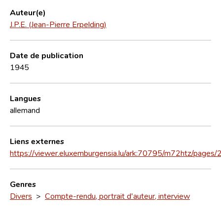
Auteur(e)
J.P.E. (Jean-Pierre Erpelding)
Date de publication
1945
Langues
allemand
Liens externes
https://viewer.eluxemburgensia.lu/ark:70795/m72htz/pages/
Genres
Divers
>
Compte-rendu, portrait d'auteur, interview