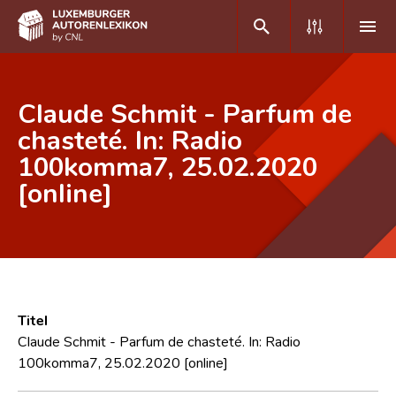
DE
FR
Claude Schmit - Parfum de
chasteté. In: Radio
100komma7, 25.02.2020
Home
[online]
Autor(inn)en A-Z
Erweiterte Suche
Häufige Fragen und Antworten
CNL
Titel
Forschungsgruppe
Claude Schmit - Parfum de chasteté. In: Radio
100komma7, 25.02.2020 [online]
Kontakt