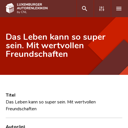
DE
FR
Das Leben kann so super
sein. Mit wertvollen
Freundschaften
Home
Autor(inn)en A-Z
Erweiterte Suche
Häufige Fragen und Antworten
Titel
CNL
Das Leben kann so super sein. Mit wertvollen
Freundschaften
Forschungsgruppe
Kontakt
Autor(in)