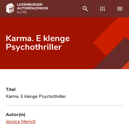
DE
FR
Karma. E klenge
Psychothriller
Home
Autor(inn)en A-Z
Erweiterte Suche
Häufige Fragen und Antworten
Titel
Karma. E klenge Psychothriller
CNL
Forschungsgruppe
Autor(in)
Jessica Mersch
Kontakt