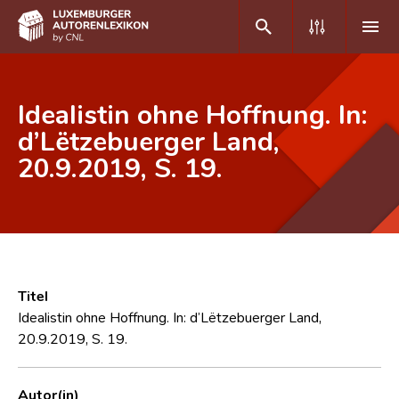
DE
FR
Idealistin ohne Hoffnung. In:
d’Lëtzebuerger Land,
20.9.2019, S. 19.
Home
Autor(inn)en A-Z
Erweiterte Suche
Häufige Fragen und Antworten
Titel
CNL
Idealistin ohne Hoffnung. In: d’Lëtzebuerger Land,
20.9.2019, S. 19.
Forschungsgruppe
Kontakt
Autor(in)