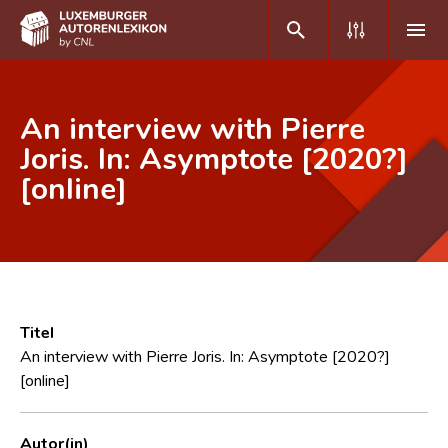
DE
FR
An interview with Pierre
Joris. In: Asymptote [2020?]
[online]
Home
Autor(inn)en A-Z
Erweiterte Suche
Häufige Fragen und Antworten
Titel
CNL
An interview with Pierre Joris. In: Asymptote [2020?]
[online]
Forschungsgruppe
Kontakt
Autor(in)