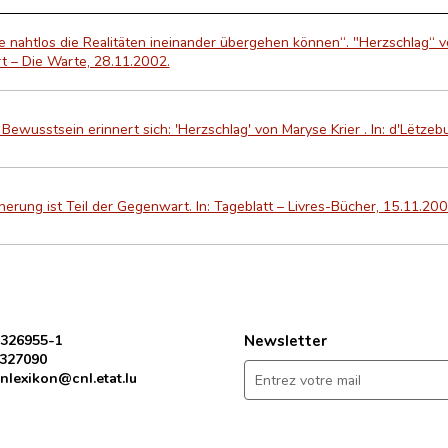
 nahtlos die Realitäten ineinander übergehen können“. "Herzschlag“ v
t – Die Warte, 28.11.2002.
Bewusstsein erinnert sich: 'Herzschlag' von Maryse Krier . In: d'Lëtzeb
nerung ist Teil der Gegenwart. In: Tageblatt – Livres-Bücher, 15.11.2002
 326955-1
Newsletter
 327090
nlexikon@cnl.etat.lu