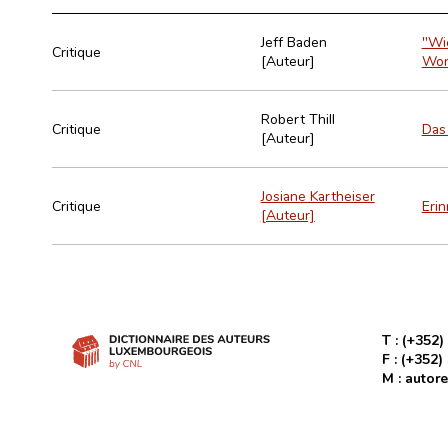
Jeff Baden
"Wie
Critique
[Auteur]
Wor
Robert Thill
Critique
Das 
[Auteur]
Josiane Kartheiser
Critique
Erin
[Auteur]
T :
(+352)
F :
(+352)
M :
autore