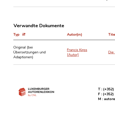
Verwandte Dokumente
Typ
Autor(in)
Tite
Original (bei
Francis Kirps
Übersetzungen und
Die
[Autor]
Adaptionen)
T :
(+352)
F :
(+352)
M :
autore