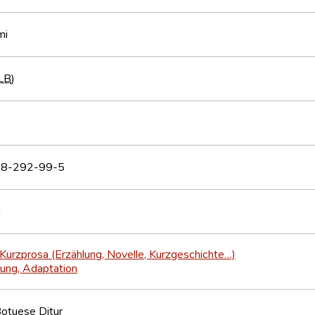
mi
LB
)
8-292-99-5
h
Kurzprosa (Erzählung, Novelle, Kurzgeschichte…)
ung, Adaptation
Botuese Ditur