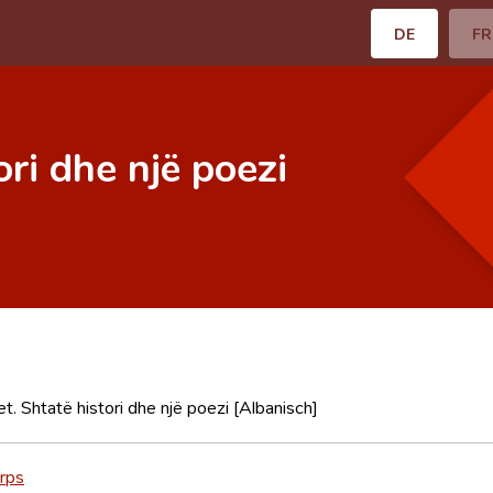
DE
FR
ri dhe një poezi
t. Shtatë histori dhe një poezi [Albanisch]
irps