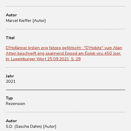
Autor
Marcel Kieffer [Autor]
Titel
D'Hollänner kréien eng fatzeg geféitscht : "D'Hobitz" vum Alain
Atten beschreift eng spannend Episod am Éislek viru 450 Joer.
In: Luxemburger Wort 25.09.2021, S. 29
Jahr
2021
Typ
Rezension
Autor
S.D. (Sascha Dahm) [Autor]