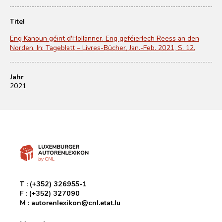
Titel
Eng Kanoun géint d'Hollänner. Eng geféierlech Reess an den
Norden. In: Tageblatt – Livres-Bücher, Jan.-Feb. 2021, S. 12.
Jahr
2021
T :
(+352) 326955-1
F :
(+352) 327090
M :
autorenlexikon@cnl.etat.lu