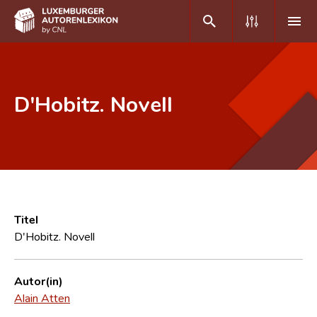
DE
FR
D'Hobitz. Novell
Home
Autor(inn)en A-Z
Erweiterte Suche
Häufige Fragen und Antworten
Titel
D'Hobitz. Novell
CNL
Forschungsgruppe
Autor(in)
Alain Atten
Kontakt