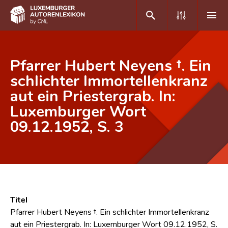
DE
FR
Pfarrer Hubert Neyens †. Ein
schlichter Immortellenkranz
aut ein Priestergrab. In:
Home
Luxemburger Wort
Autor(inn)en A-Z
09.12.1952, S. 3
Erweiterte Suche
Häufige Fragen und Antworten
CNL
Forschungsgruppe
Titel
Pfarrer Hubert Neyens †. Ein schlichter Immortellenkranz
Kontakt
aut ein Priestergrab. In: Luxemburger Wort 09.12.1952, S.