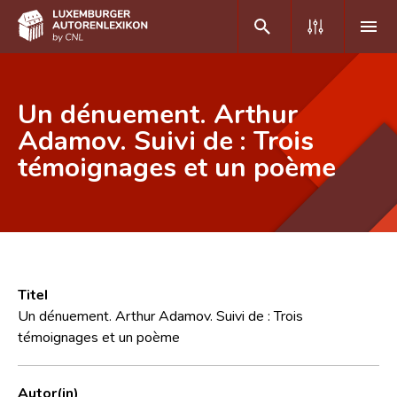
DE
FR
Un dénuement. Arthur
Adamov. Suivi de : Trois
témoignages et un poème
Home
Autor(inn)en A-Z
Erweiterte Suche
Häufige Fragen und Antworten
Titel
CNL
Un dénuement. Arthur Adamov. Suivi de : Trois
témoignages et un poème
Forschungsgruppe
Kontakt
Autor(in)