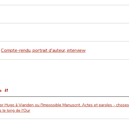
Compte-rendu, portrait d'auteur, interview
>
e
or Hugo à Vianden ou l'Impossible Manuscrit. Actes et paroles - choses 
s le long de l'Our