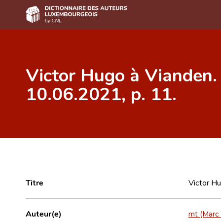
Accueil
Victor Hugo à Vianden. 
Auteur(e)s A-Z
10.06.2021, p. 11.
Recherche avancée
Foire aux questions
CNL
Équipe scientifique
Contact
Titre
Victor Hu
Auteur(e)
mt (Marc T