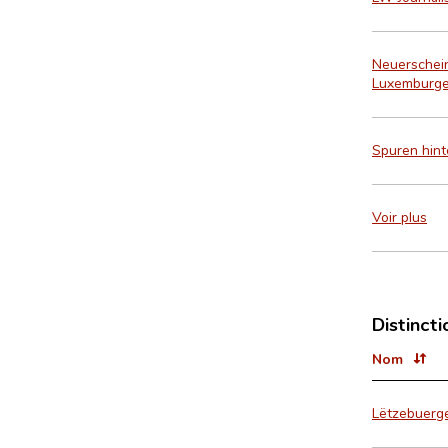
Neuerscheinu
Luxemburger
Spuren hinte
Voir plus
Distincti
Nom
Lëtzebuerge