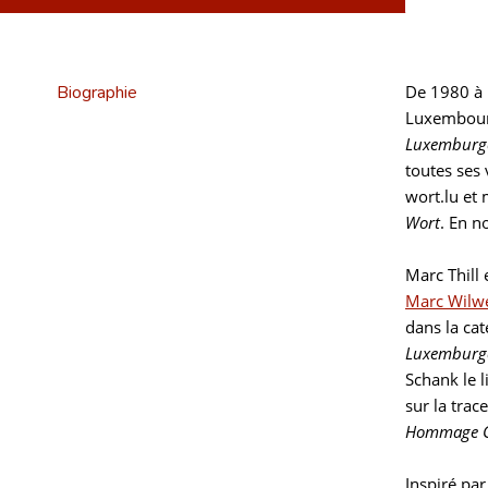
Biographie
De 1980 à 
Luxembourg
Luxemburge
toutes ses 
wort.lu et 
Wort
. En n
Marc Thill 
Marc Wilw
dans la cat
Luxemburge
Schank le 
sur la trac
Hommage G
Inspiré pa