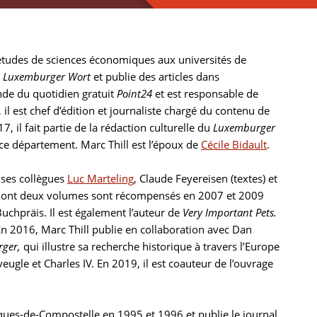
 études de sciences économiques aux universités de
u
Luxemburger Wort
et publie des articles dans
ande du quotidien gratuit
Point24
et est responsable de
il est chef d’édition et journaliste chargé du contenu de
, il fait partie de la rédaction culturelle du
Luxemburger
 ce département. Marc Thill est l’époux de
Cécile Bidault
.
c ses collègues
Luc Marteling
, Claude Feyereisen (textes) et
dont deux volumes sont récompensés en 2007 et 2009
Buchpräis. Il est également l’auteur de
Very Important Pets.
n 2016, Marc Thill publie en collaboration avec Dan
rger,
qui illustre sa recherche historique à travers l’Europe
ugle et Charles IV. En 2019, il est coauteur de l’ouvrage
acques-de-Compostelle en 1995 et 1996 et publie le journal