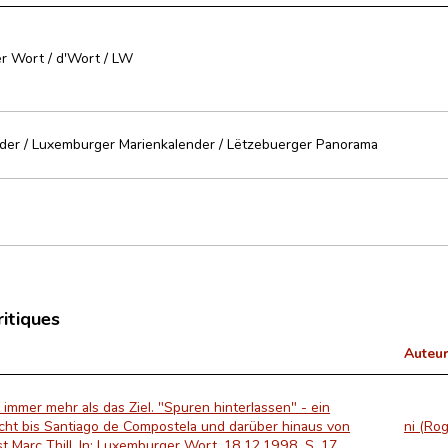
r Wort / d'Wort / LW
der / Luxemburger Marienkalender / Lëtzebuerger Panorama
ritiques
Auteur
 immer mehr als das Ziel. "Spuren hinterlassen" - ein
icht bis Santiago de Compostela und darüber hinaus von
ni (Rog
st Marc Thill. In: Luxemburger Wort, 18.12.1998, S. 17