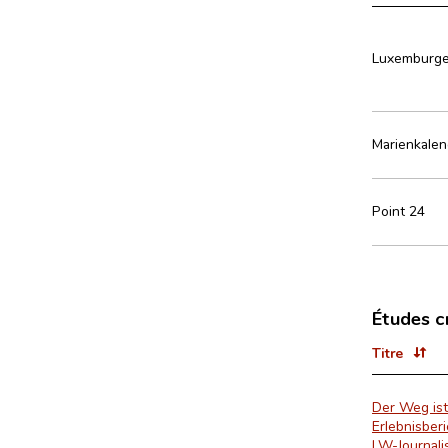
Luxemburge
Marienkalen
Point 24
Études c
Titre
Der Weg ist
Erlebnisber
LW-Journali