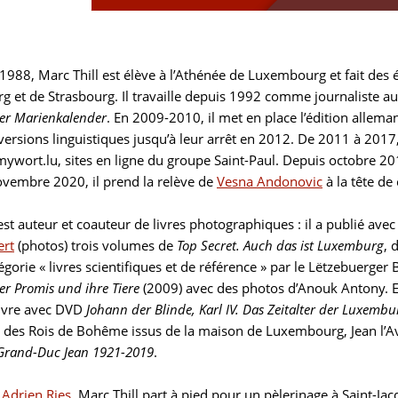
1988, Marc Thill est élève à l’Athénée de Luxembourg et fait des
 et de Strasbourg. Il travaille depuis 1992 comme journaliste a
r Marienkalender
. En 2009-2010, il met en place l’édition allem
versions linguistiques jusqu’à leur arrêt en 2012. De 2011 à 2017, 
mywort.lu, sites en ligne du groupe Saint-Paul. Depuis octobre 2017
ovembre 2020, il prend la relève de
Vesna Andonovic
à la tête de
est auteur et coauteur de livres photographiques : il a publié ave
ert
(photos) trois volumes de
Top Secret. Auch das ist Luxemburg
, 
égorie « livres scientifiques et de référence » par le Lëtzebuerger 
r Promis und ihre Tiere
(2009) avec des photos d’Anouk Antony. E
livre avec DVD
Johann der Blinde, Karl IV. Das Zeitalter der Luxembu
e des Rois de Bohême issus de la maison de Luxembourg, Jean l’Ave
rand-Duc Jean 1921-2019
.
r
Adrien Ries
, Marc Thill part à pied pour un pèlerinage à Saint-J