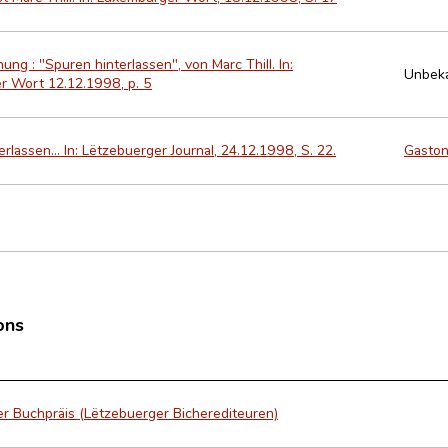
ng : "Spuren hinterlassen", von Marc Thill. In:
Unbek
 Wort 12.12.1998, p. 5
rlassen... In: Lëtzebuerger Journal, 24.12.1998, S. 22.
Gaston
ons
r Buchpräis (Lëtzebuerger Bicherediteuren)