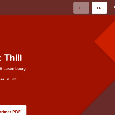
DE
FR
 Thill
68
Luxembourg
es :
ill
;
mt
primer PDF