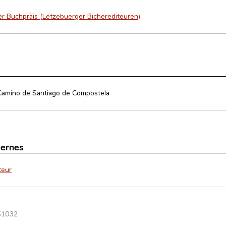
r Buchpräis (Lëtzebuerger Bicherediteuren)
Camino de Santiago de Compostela
ternes
teur
51032