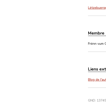
Lëtzebuerge
Membre
Frënn vum 
Liens ex
Blog de l'au
GND:
1374