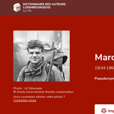
Accueil
Auteur(e)s A-Z
Recherche avancée
Marc
Foire aux questions
CNL
19.04.19
Équipe scientifique
Pseudonym
Contact
Photo :
Lé Sibenaler
©
Droits réservés/Alle Rechte vorbehalten
Vous souhaitez utiliser cette photo ?
Contactez-nous
Im