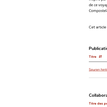
de ce voyag
Compostela
Cet article
Publicat
Titre
Spuren hint
Collabor
Titre des p