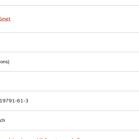
 Smet
ions)
19791-61-3
sch