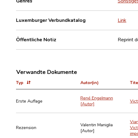
Genres
Sonstige
Luxemburger Verbundkatalog
Link
Öffentliche Notiz
Reprint 
Verwandte Dokumente
Typ
Autor(in)
Tite
René Engelmann
Erste Auflage
Vic
[Autor]
Vian
Valentin Maniglia
Rezension
Vict
[Autor]
impo