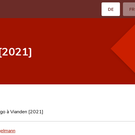
DE
FR
[2021]
ugo à Vianden [2021]
gelmann