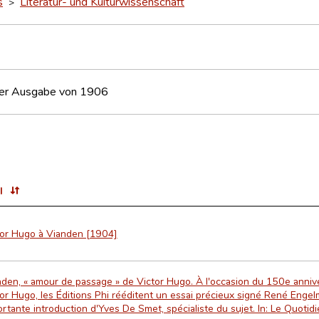
s
Literatur- und Kulturwissenschaft
>
der Ausgabe von 1906
l
tor Hugo à Vianden [1904]
den, « amour de passage » de Victor Hugo. À l'occasion du 150e anniv
or Hugo, les Éditions Phi rééditent un essai précieux signé René Eng
rtante introduction d'Yves De Smet, spécialiste du sujet. In: Le Quotid