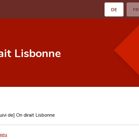
DE
FR
ait Lisbonne
uivi de] On dirait Lisbonne
hieu