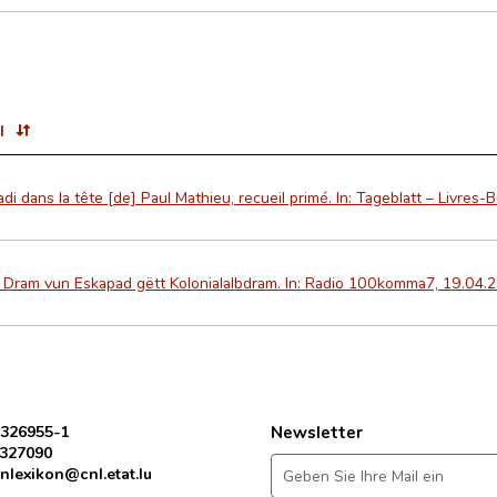
l
di dans la tête [de] Paul Mathieu, recueil primé. In: Tageblatt – Livres-
 Dram vun Eskapad gëtt Kolonialalbdram. In: Radio 100komma7, 19.04.2
 326955-1
Newsletter
 327090
nlexikon@cnl.etat.lu