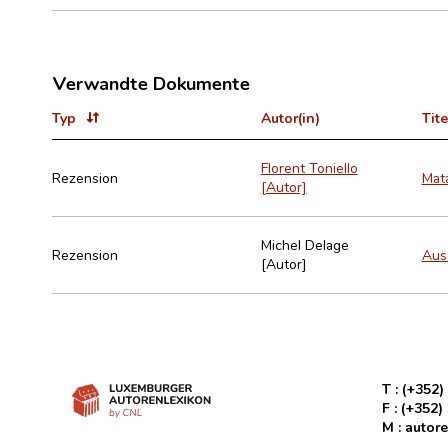
Verwandte Dokumente
Typ
Autor(in)
Tite
Florent Toniello
Rezension
Mata
[Autor]
Michel Delage
Rezension
Aus
[Autor]
T :
(+352)
F :
(+352)
M :
autore