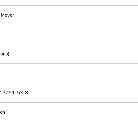
 Meyer
ions)
19791-53-8
sch