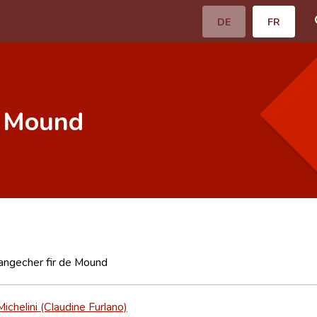
DE
FR
e Mound
ngecher fir de Mound
Michelini (Claudine Furlano)