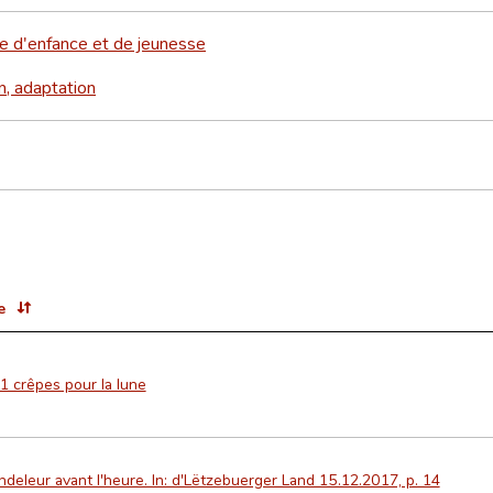
re d'enfance et de jeunesse
n, adaptation
e
1 crêpes pour la lune
deleur avant l'heure. In: d'Lëtzebuerger Land 15.12.2017, p. 14