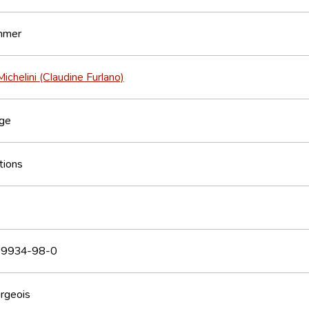
immer
Michelini (Claudine Furlano)
nge
tions
9934-98-0
rgeois