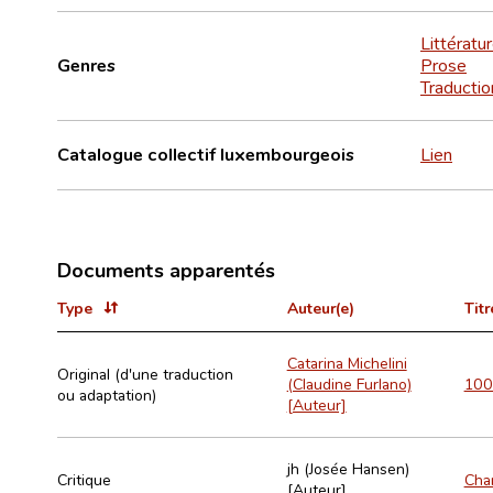
Littératu
Genres
Prose
Traductio
Catalogue collectif luxembourgeois
Lien
Documents apparentés
Type
Auteur(e)
Titr
Catarina Michelini
Original (d'une traduction
(Claudine Furlano)
100
ou adaptation)
[Auteur]
jh (Josée Hansen)
Critique
Chan
[Auteur]