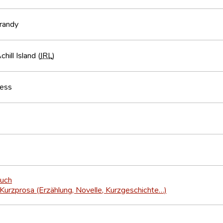
randy
hill Island (
IRL
)
ess
buch
Kurzprosa (Erzählung, Novelle, Kurzgeschichte…)