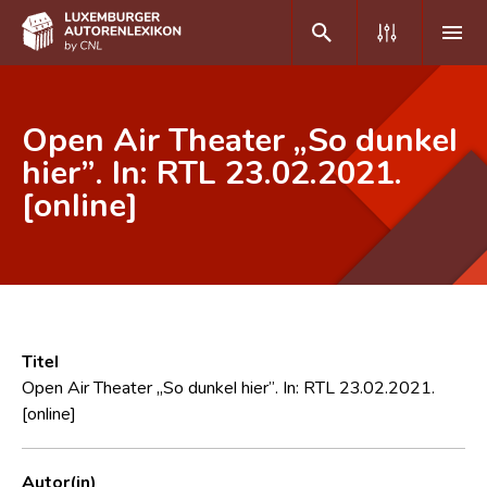
DE
FR
Open Air Theater „So dunkel
hier”. In: RTL 23.02.2021.
[online]
Home
Autor(inn)en A-Z
Erweiterte Suche
Häufige Fragen und Antworten
Titel
CNL
Open Air Theater „So dunkel hier”. In: RTL 23.02.2021.
[online]
Forschungsgruppe
Kontakt
Autor(in)