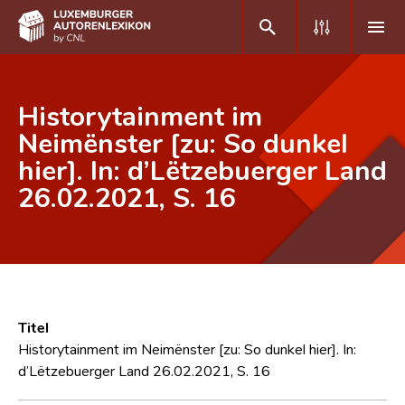
DE
FR
Historytainment im
Neimënster [zu: So dunkel
hier]. In: d’Lëtzebuerger Land
Home
26.02.2021, S. 16
Autor(inn)en A-Z
Erweiterte Suche
Häufige Fragen und Antworten
CNL
Titel
Forschungsgruppe
Historytainment im Neimënster [zu: So dunkel hier]. In:
d’Lëtzebuerger Land 26.02.2021, S. 16
Kontakt