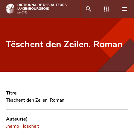
DE
FR
Tëschent den Zeilen. Roman
Accueil
Auteur(e)s A-Z
Recherche avancée
Foire aux questions
Titre
Tëschent den Zeilen. Roman
CNL
Équipe scientifique
Auteur(e)
Jhemp Hoscheit
Contact