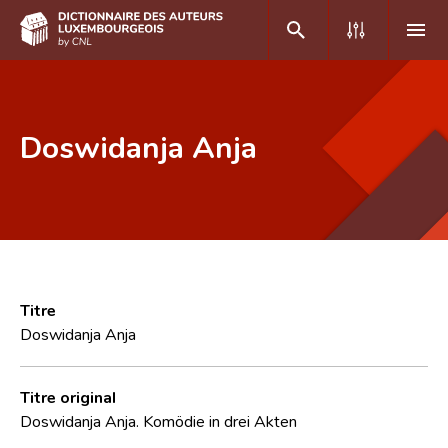
DE
FR
Doswidanja Anja
Accueil
Auteur(e)s A-Z
Recherche avancée
Foire aux questions
Titre
Doswidanja Anja
CNL
Équipe scientifique
Titre original
Doswidanja Anja. Komödie in drei Akten
Contact