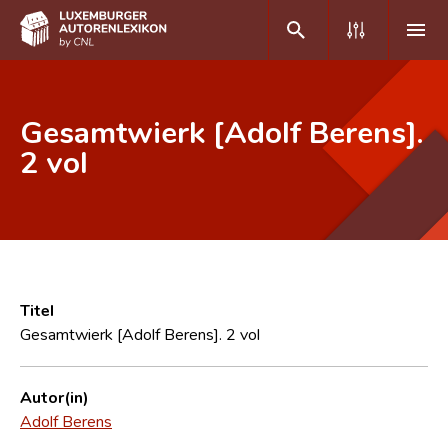
DE
FR
Gesamtwierk [Adolf Berens].
2 vol
Home
Autor(inn)en A-Z
Erweiterte Suche
Häufige Fragen und Antworten
Titel
Gesamtwierk [Adolf Berens]. 2 vol
CNL
Forschungsgruppe
Autor(in)
Adolf Berens
Kontakt