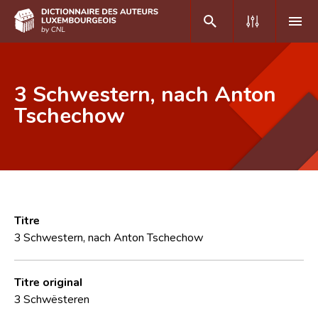
DE
FR
3 Schwestern, nach Anton
Tschechow
Accueil
Auteur(e)s A-Z
Recherche avancée
Foire aux questions
Titre
3 Schwestern, nach Anton Tschechow
CNL
Équipe scientifique
Titre original
3 Schwësteren
Contact