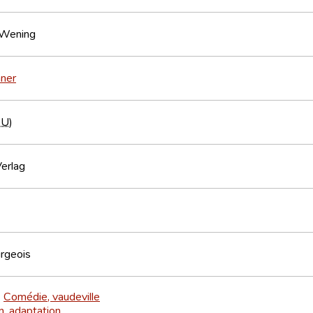
 Wening
ner
EU
)
erlag
rgeois
Comédie, vaudeville
>
n, adaptation