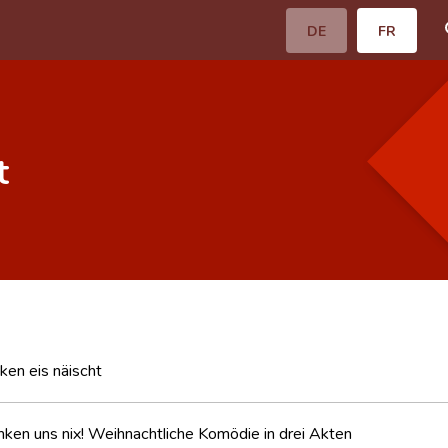
DE
FR
t
ken eis näischt
ken uns nix! Weihnachtliche Komödie in drei Akten