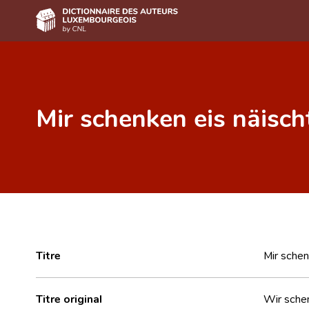
Accueil
Auteur(e)s A-Z
Mir schenken eis näisch
Recherche avancée
Foire aux questions
CNL
Équipe scientifique
Contact
Titre
Mir schen
Titre original
Wir schen