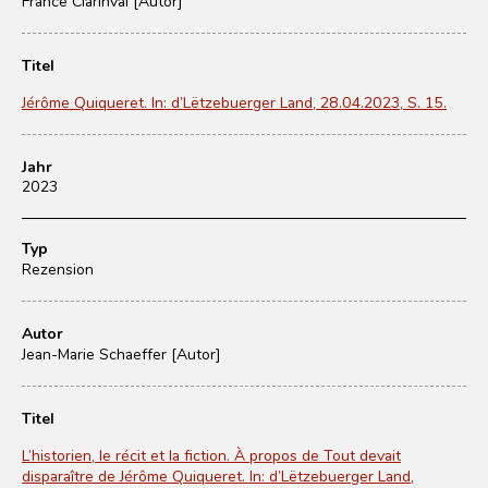
France Clarinval [Autor]
Titel
Jérôme Quiqueret. In: d’Lëtzebuerger Land, 28.04.2023, S. 15.
Jahr
2023
Typ
Rezension
Autor
Jean-Marie Schaeffer [Autor]
Titel
L’historien, le récit et la fiction. À propos de Tout devait
disparaître de Jérôme Quiqueret. In: d’Lëtzebuerger Land,