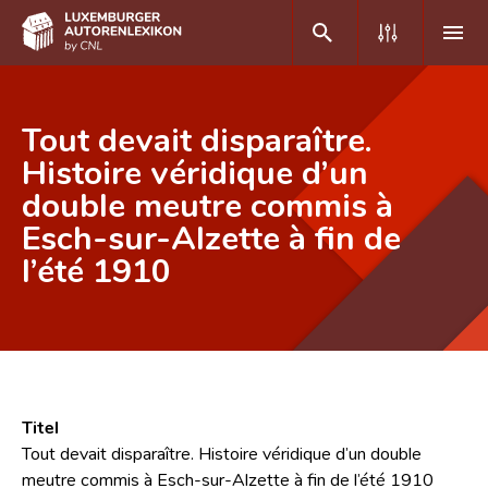
DE
FR
Tout devait disparaître.
Histoire véridique d’un
double meutre commis à
Home
Esch-sur-Alzette à fin de
Autor(inn)en A-Z
l’été 1910
Erweiterte Suche
Häufige Fragen und Antworten
CNL
Forschungsgruppe
Titel
Tout devait disparaître. Histoire véridique d’un double
Kontakt
meutre commis à Esch-sur-Alzette à fin de l’été 1910