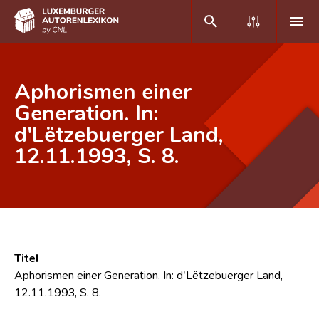
DE
FR
Aphorismen einer
Generation. In:
d'Lëtzebuerger Land,
Home
12.11.1993, S. 8.
Autor(inn)en A-Z
Erweiterte Suche
Häufige Fragen und Antworten
CNL
Titel
Forschungsgruppe
Aphorismen einer Generation. In: d'Lëtzebuerger Land,
12.11.1993, S. 8.
Kontakt