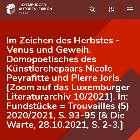
DE
FR
Im Zeichen des Herbstes -
Venus und Geweih.
Domopoetisches des
Home
Künstlerehepaars Nicole
Autor(inn)en A-Z
Peyrafitte und Pierre Joris.
Erweiterte Suche
[Zoom auf das Luxemburger
Literaturarchiv 10/2021]. In:
Häufige Fragen und Antworten
Fundstücke = Trouvailles (5)
CNL
2020/2021, S. 93-95 [& Die
Forschungsgruppe
Warte, 28.10.2021, S. 2-3.]
Kontakt