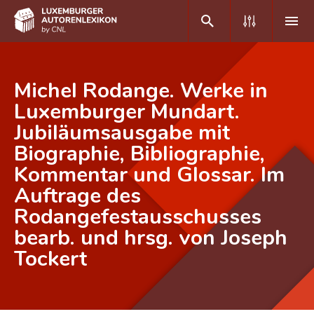
DE
FR
Michel Rodange. Werke in
Luxemburger Mundart.
Jubiläumsausgabe mit
Home
Biographie, Bibliographie,
Autor(inn)en A-Z
Kommentar und Glossar. Im
Erweiterte Suche
Auftrage des
Rodangefestausschusses
Häufige Fragen und Antworten
bearb. und hrsg. von Joseph
CNL
Tockert
Forschungsgruppe
Kontakt